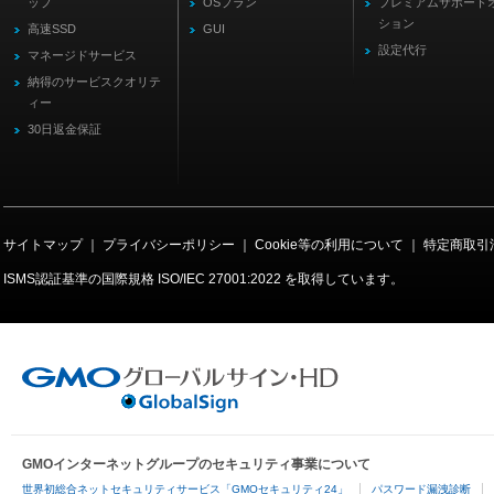
ップ
OSプラン
プレミアムサポート
ション
高速SSD
GUI
設定代行
マネージドサービス
納得のサービスクオリテ
ィー
30日返金保証
サイトマップ
｜
プライバシーポリシー
｜
Cookie等の利用について
｜
特定商取引
ISMS認証基準の国際規格
ISO/IEC 27001:2022
を取得しています。
GMOインターネットグループのセキュリティ事業について
世界初総合ネットセキュリティサービス「GMOセキュリティ24」
パスワード漏洩診断