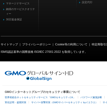
設定代行
マネージドサービス
納得のサービスクオリテ
ィー
30日返金保証
サイトマップ
｜
プライバシーポリシー
｜
Cookie等の利用について
｜
特定商取引
ISMS認証基準の国際規格
ISO/IEC 27001:2022
を取得しています。
GMOインターネットグループのセキュリティ事業について
世界初総合ネットセキュリティサービス「GMOセキュリティ24」
パスワード漏洩診断
実在証明・盗聴対策
サイバー攻撃対策（GMOサイバーセキュリティ byイエラエ）
サイ