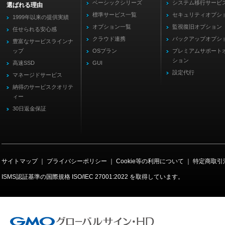
ベーシックシリーズ
システム移行サービ
選ばれる理由
標準サービス一覧
セキュリティオプシ
1999年以来の提供実績
オプション一覧
監視復旧オプション
任せられる安心感
クラウド連携
バックアップオプシ
豊富なサービスラインナ
ップ
OSプラン
プレミアムサポート
ション
高速SSD
GUI
設定代行
マネージドサービス
納得のサービスクオリテ
ィー
30日返金保証
サイトマップ
｜
プライバシーポリシー
｜
Cookie等の利用について
｜
特定商取引
ISMS認証基準の国際規格
ISO/IEC 27001:2022
を取得しています。